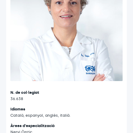
N. de col·legiat
36.638
Idiomes
Català, espanyol, anglès, italià.
Àrees d'especialització
Nervi Òptic