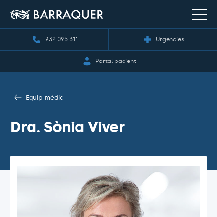
932 095 311
Urgències
Portal pacient
Equip mèdic
Dra. Sònia Viver