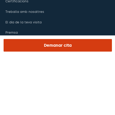
Certificacions
Treballa amb nosaltres
El dia de la teva visita
Premsa
Revista Barraquer
Demanar cita
Tinguem vista
Canal ètic
Pagaments en línia
Podcasts
REGIÓN E IDIOMA