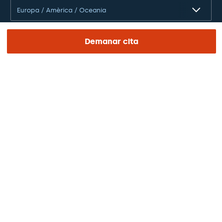
Europa / Amèrica / Oceania
Demanar cita
Català
Avís legal
Privacitat i protecció de dades