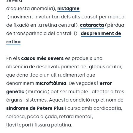
severa
d'aquesta anomalia),
nistagme
(moviment involuntari dels ulls causat per manca
de fixació en la retina central),
cataracta
(pèrdua
de transparència del cristal·lí) i
despreniment de
retina
.
En els
casos més severs
es produeix una
absència de desenvolupament del globus ocular,
que dona lloc a un ull rudimentari que
denominem
microftàlmia
. De vegades l'
error
genètic
(mutació) pot ser múltiple i afectar altres
òrgans i sistemes. Aquesta condició rep el nom de
síndrome de Peters Plus
i cursa amb cardiopatia,
sordesa, poca alçada, retard mental,
llavi leporí i fissura palatina.