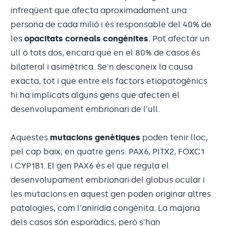
infreqüent que afecta aproximadament una
persona de cada milió i és responsable del 40% de
les
opacitats corneals congènites
. Pot afectar un
ull o tots dos, encara que en el 80% de casos és
bilateral i asimètrica. Se'n desconeix la causa
exacta, tot i que entre els factors etiopatogènics
hi ha implicats alguns gens que afecten el
desenvolupament embrionari de l'ull.
Aquestes
mutacions genètiques
poden tenir lloc,
pel cap baix, en quatre gens: PAX6, PITX2, FOXC1
i CYP1B1. El gen PAX6 és el que regula el
desenvolupament embrionari del globus ocular i
les mutacions en aquest gen poden originar altres
patologies, com l'anirídia congènita. La majoria
dels casos són esporàdics, però s'han