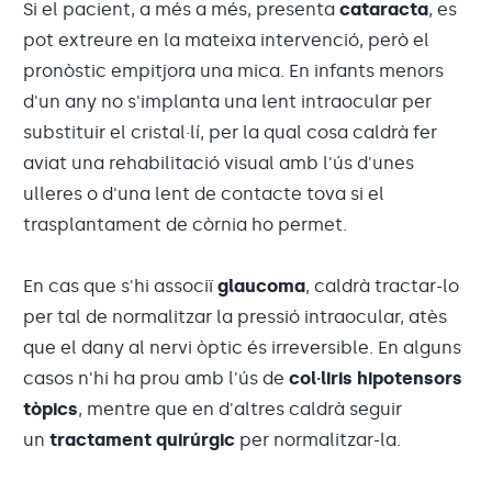
Si el pacient, a més a més, presenta
cataracta
, es
pot extreure en la mateixa intervenció, però el
pronòstic empitjora una mica. En infants menors
d'un any no s'implanta una lent intraocular per
substituir el cristal·lí, per la qual cosa caldrà fer
aviat una rehabilitació visual amb l'ús d'unes
ulleres o d'una lent de contacte tova si el
trasplantament de còrnia ho permet.
En cas que s'hi associï
glaucoma
, caldrà tractar-lo
per tal de normalitzar la pressió intraocular, atès
que el dany al nervi òptic és irreversible. En alguns
casos n'hi ha prou amb l'ús de
col·liris hipotensors
tòpics
, mentre que en d'altres caldrà seguir
un
tractament quirúrgic
per normalitzar-la.